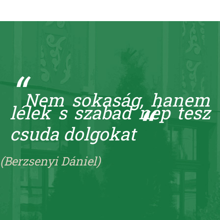
“
Nem sokaság, hanem
“
lélek s szabad nép tesz
csuda dolgokat
(Berzsenyi Dániel)