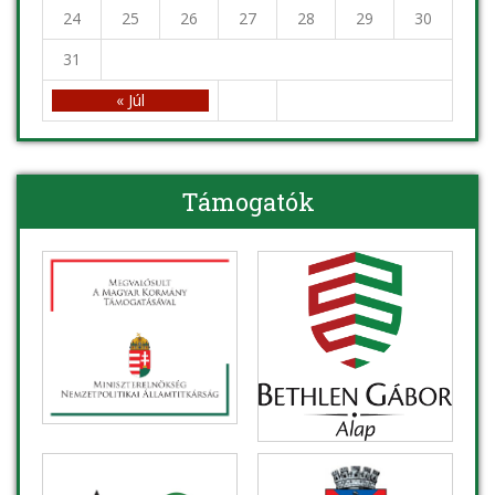
24
25
26
27
28
29
30
31
« Júl
Támogatók