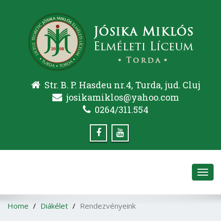
Str. B. P. Hasdeu nr.4, Turda, jud. Cluj
josikamiklos@yahoo.com
0264/311.554
Toggl
navig
Home
Diákélet
Rendezvényeink