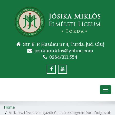
Str. B. P. Hasdeu nr.4, Turda, jud. Cluj
josikamiklos@yahoo.com
0264/311.554
Toggl
navig
Home
VIII.-osztályos vizsgázók és szüleik figyelmébe: Dolgozat