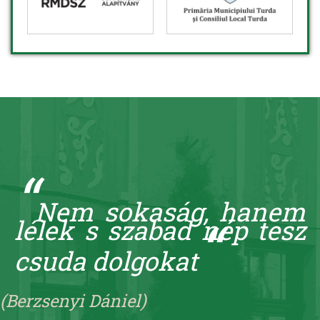
“
Nem sokaság, hanem
“
lélek s szabad nép tesz
csuda dolgokat
(Berzsenyi Dániel)