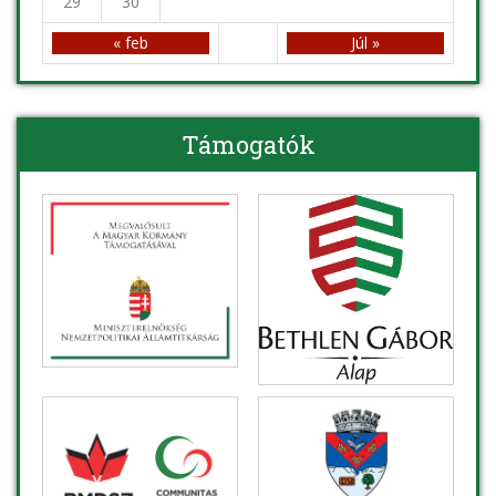
29
30
« feb
Júl »
Támogatók