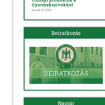
Ünnepi pillanatok a
Gyermekszívekkel
január 9, 2026
Beiratkozás
Naptár