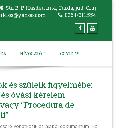
Str. B. P. Hasdeu nr.4, Turda, jud. Cluj
miklos@yahoo.com
0264/311.554
ODA
HÍVOGATÓ
COVID-19
ók és szüleik figyelmébe:
 és óvási kérelem
avagy “Procedura de
ii”
érésére vonatkozik az alábbi dokumentum. Ha