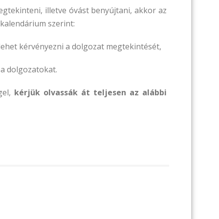
tekinteni, illetve óvást benyújtani, akkor az
ő kalendárium szerint:
t lehet kérvényezni a dolgozat megtekintését,
 a dolgozatokat.
gel,
kérjük olvassák át teljesen az alábbi