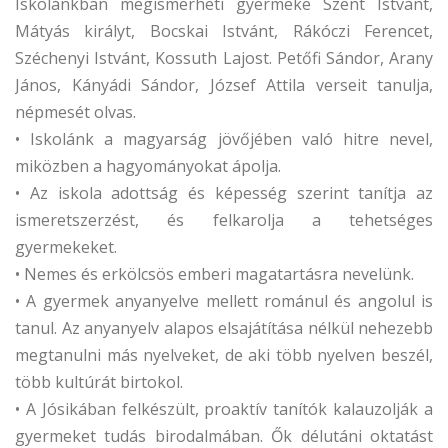
Iskolánkban megismerheti gyermeke Szent Istvánt,
Mátyás királyt, Bocskai Istvánt, Rákóczi Ferencet,
Széchenyi Istvánt, Kossuth Lajost. Petőfi Sándor, Arany
János, Kányádi Sándor, József Attila verseit tanulja,
népmesét olvas.
• Iskolánk a magyarság jövőjében való hitre nevel,
miközben a hagyományokat ápolja.
• Az iskola adottság és képesség szerint tanítja az
ismeretszerzést, és felkarolja a tehetséges
gyermekeket.
• Nemes és erkölcsös emberi magatartásra nevelünk.
• A gyermek anyanyelve mellett románul és angolul is
tanul. Az anyanyelv alapos elsajátítása nélkül nehezebb
megtanulni más nyelveket, de aki több nyelven beszél,
több kultúrát birtokol.
• A Jósikában felkészült, proaktív tanítók kalauzolják a
gyermeket tudás birodalmában. Ők délutáni oktatást