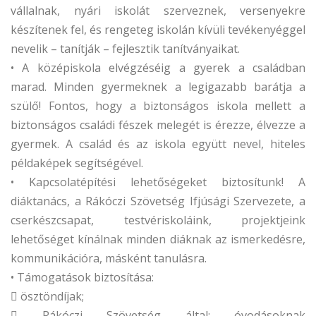
vállalnak, nyári iskolát szerveznek, versenyekre
készítenek fel, és rengeteg iskolán kívüli tevékenyéggel
nevelik – tanítják – fejlesztik tanítványaikat.
• A középiskola elvégzéséig a gyerek a családban
marad. Minden gyermeknek a legigazabb barátja a
szülő! Fontos, hogy a biztonságos iskola mellett a
biztonságos családi fészek melegét is érezze, élvezze a
gyermek. A család és az iskola együtt nevel, hiteles
példaképek segítségével.
• Kapcsolatépítési lehetőségeket biztosítunk! A
diáktanács, a Rákóczi Szövetség Ifjúsági Szervezete, a
cserkészcsapat, testvériskoláink, projektjeink
lehetőséget kínálnak minden diáknak az ismerkedésre,
kommunikációra, másként tanulásra.
• Támogatások biztosítása:
 ösztöndíjak;
 Rákóczi Szövetség által: óvodásoknak