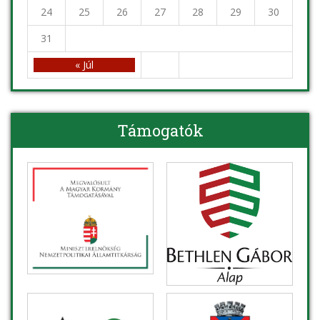
24
25
26
27
28
29
30
31
« Júl
Támogatók