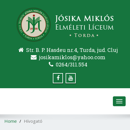
Str. B. P. Hasdeu nr.4, Turda, jud. Cluj
josikamiklos@yahoo.com
0264/311.554
Toggl
navig
Home
Hívogató