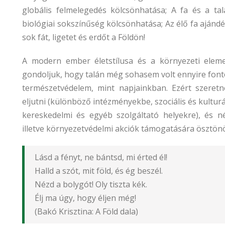
globális felmelegedés kölcsönhatása; A fa és a ta
biológiai sokszínűség kölcsönhatása; Az élő fa ajánd
sok fát, ligetet és erdőt a Földön!
A modern ember életstílusa és a környezeti eleme
gondoljuk, hogy talán még sohasem volt ennyire font
természetvédelem, mint napjainkban. Ezért szeretné
eljutni (különböző intézményekbe, szociális és kultur
kereskedelmi és egyéb szolgáltató helyekre), és n
illetve környezetvédelmi akciók támogatására ösztönöz
Lásd a fényt, ne bántsd, mi érted él!
Halld a szót, mit föld, és ég beszél.
Nézd a bolygót! Oly tiszta kék.
Élj ma úgy, hogy éljen még!
(Bakó Krisztina: A Föld dala)