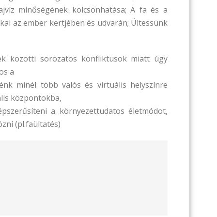
lajvíz minőségének kölcsönhatása; A fa és a
ékai az ember kertjében és udvarán; Ültessünk
k közötti sorozatos konfliktusok miatt úgy
os a
nk minél több valós és virtuális helyszínre
ális központokba,
épszerűsíteni a környezettudatos életmódot,
ni (pl.faültatés)