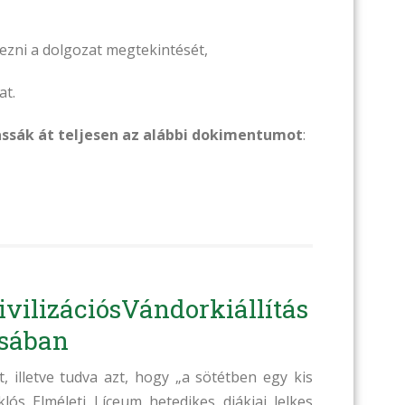
nyezni a dolgozat megtekintését,
at.
assák át teljesen az alábbi dokimentumot
:
civilizációsVándorkiállítás
sában
, illetve tudva azt, hogy „a sötétben egy kis
iklós Elméleti Líceum hetedikes diákjai lelkes