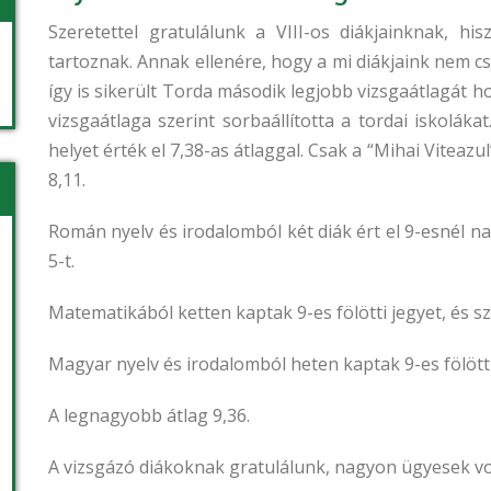
Szeretettel gratulálunk a VIII-os diákjainknak, hi
tartoznak. Annak ellenére, hogy a mi diákjaink nem 
így is sikerült Torda második legjobb vizsgaátlagát h
vizsgaátlaga szerint sorbaállította a tordai iskoláka
helyet érték el 7,38-as átlaggal. Csak a “Mihai Viteaz
8,11.
Román nyelv és irodalomból két diák ért el 9-esnél na
5-t.
Matematikából ketten kaptak 9-es fölötti jegyet, és s
Magyar nyelv és irodalomból heten kaptak 9-es fölötti 
A legnagyobb átlag 9,36.
A vizsgázó diákoknak gratulálunk, nagyon ügyesek vo