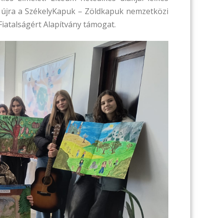
e újra a SzékelyKapuk – Zöldkapuk nemzetközi
iatalságért Alapítvány támogat.