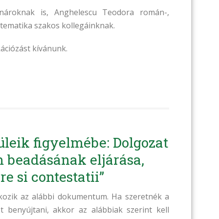
tanároknak is, Anghelescu Teodora román-,
atematika szakos kollegáinknak.
ációzást kívánunk.
züleik figyelmébe: Dolgozat
m beadásának eljárása,
e si contestatii”
tkozik az alábbi dokumentum. Ha szeretnék a
t benyújtani, akkor az alábbiak szerint kell