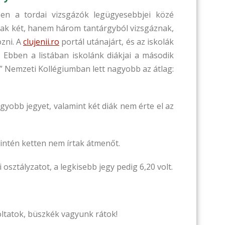
szen a tordai vizsgázók legügyesebbjei közé
csak két, hanem három tantárgyból vizsgáznak,
ozni. A
clujenii.ro
portál utánajárt, és az iskolák
t. Ebben a listában iskolánk diákjai a második
ul” Nemzeti Kollégiumban lett nagyobb az átlag:
gyobb jegyet, valamint két diák nem érte el az
zintén ketten nem írtak átmenőt.
osztályzatot, a legkisebb jegy pedig 6,20 volt.
ltatok, büszkék vagyunk rátok!