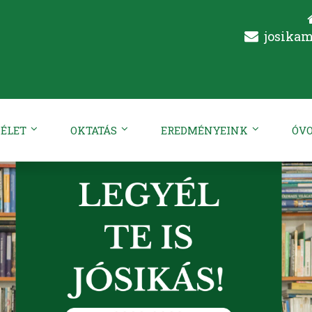
josika
ÉLET
OKTATÁS
EREDMÉNYEINK
ÓV