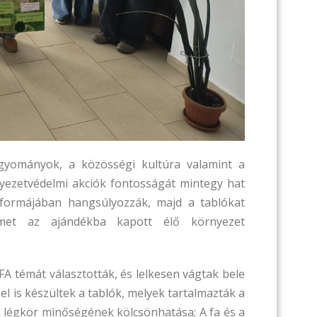
gyományok, a közösségi kultúra valamint a
yezetvédelmi akciók fontosságát mintegy hat
ás formájában hangsúlyozzák, majd a tablókat
elmet az ajándékba kapott élő környezet
A témát választották, és lelkesen vágtak bele
l is készültek a tablók, melyek tartalmazták a
a légkör minőségének kölcsönhatása; A fa és a