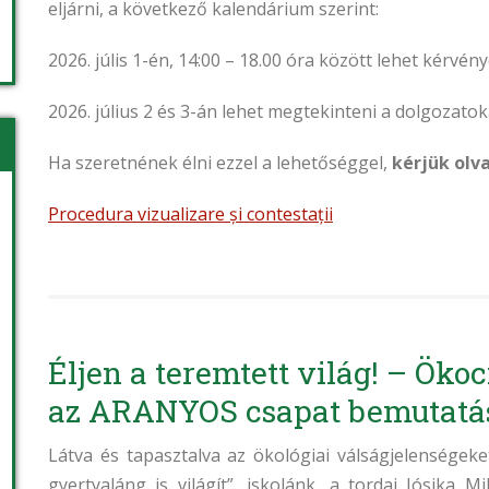
eljárni, a következő kalendárium szerint:
2026. júlis 1-én, 14:00 – 18.00 óra között lehet kérvé
2026. július 2 és 3-án lehet megtekinteni a dolgozatok
Ha szeretnének élni ezzel a lehetőséggel,
kérjük olv
Procedura vizualizare și contestații
Éljen a teremtett világ! – Öko
az ARANYOS csapat bemutatá
Látva és tapasztalva az ökológiai válságjelenségeket
gyertyaláng is világít”, iskolánk, a tordai Jósika M