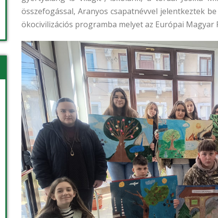
összefogással, Aranyos csapatnévvel jelentkeztek b
ökocivilizációs programba melyet az Európai Magyar F