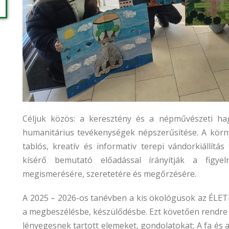
Céljuk közös: a keresztény és a népművészeti ha
humanitárius tevékenységek népszerűsítése. A körn
tablós, kreatív és informativ terepi vándorkiállít
kísérő bemutató előadással írányítják a figy
megismerésére, szeretetére és megőrzésére.
A 2025 – 2026-os tanévben a kis ökológusok az ÉLETF
a megbeszélésbe, készülődésbe. Ezt követően rendre e
lényegesnek tartott elemeket, gondolatokat: A fa és 