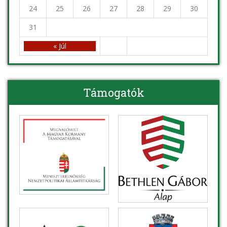
24
25
26
27
28
29
30
31
« Júl
Támogatók