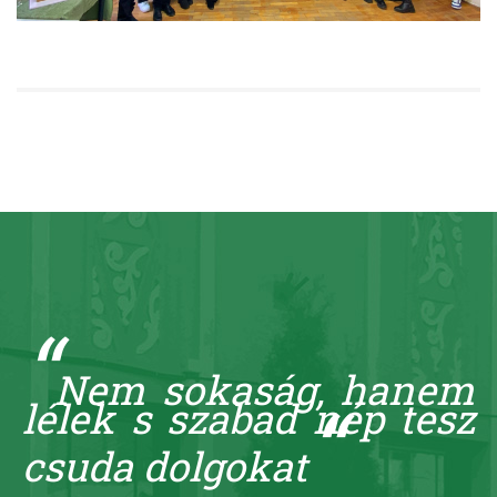
“
Nem sokaság, hanem
“
lélek s szabad nép tesz
csuda dolgokat