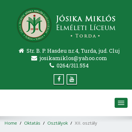
Str. B. P. Hasdeu nr.4, Turda, jud. Cluj
josikamiklos@yahoo.com
0264/311.554
Toggl
navig
Home
Oktatás
Osztályok
XII. osztály